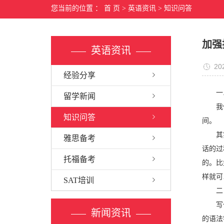
您当前的位置 ：
首 页
>
英语资讯
>
知识问答
加强
英语资讯
20
经验分享
一.
留学新闻
我们需
知识问答
间。
其实对
雅思备考
话的过
托福备考
的。比
样就可
SAT培训
二，
写句子
新闻资讯
的语法