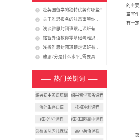
的主要
赴英国留学的独特优势有哪些?
篇写作
关于雅思报名的注意事项你知道多少?
有一定
浅谈雅思封闭班跟走读班有什么区别?
铭智外语教你零基础考雅思如何拿高分!
浅析雅思封闭班跟走读班有什么区别?
雅思7分是什么水平_需要具备哪儿些能力?
热门关键词
绍兴初中英语培训
绍兴留学预备课程
海外生存口语
托福冲刺课程
绍兴SAT课程
绍兴国际高中课程
剑桥国际少儿课程
高中英语课程
第三