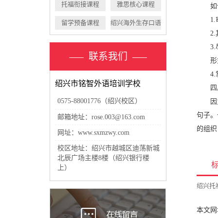
托福衔接课程
雅思核心课程
如何
1.审
留学预备课程
绍兴海外生存口语
2.其
3.
联系我们
形式主
4.掌
绍兴市铭智外语培训学校
四。
0575-88001776（绍兴校区）
因为一
句子。
邮箱地址：rose.003@163.com
的组织
网址：www.sxmzwy.com
校区地址：绍兴市越城区迪荡新城
北辰广场主楼8楼（绍兴银行楼
上）
绍兴托
本文网