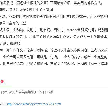
发展成一篇逻辑性很强的文章？下面给你介绍一些实用的操作方法。
题，特别注意作文题目中的关键词。
次，花20秒的时间把你脑子里所有可利用的材料整理出来，让这些材料
尽量丰富你的句型。
语、主动句、被动句、动名词、倒装句、there be和强调句等。特
握过渡词的使用，用适当的讨论方法改进作文，使之成为一个逻辑整体
论点和论据
篇好的作文，论点可以概括，论据可以丰富文章的内容。上考场之前
一个论点可以画龙点睛。可以是一句话，一个人的名字，或者一个完整的
，用自己的语言组织论点和论据，丰富文章的内容，再稍微注意一下措辞
标签
福写作培训
,
留学英语培训
,
绍兴托福培训
址：
http://www.sxmzwy.com/news/783.html