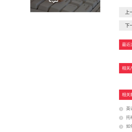
上
下
最近
相关
相关
英
托
如